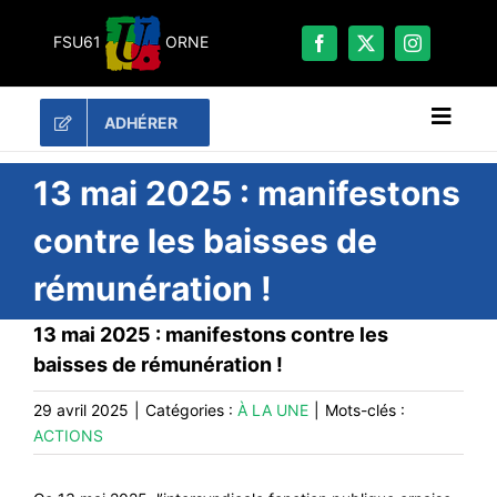
Passer
au
FSU61
ORNE
contenu
ADHÉRER
Naviga
à
bascu
RECHERCHER:
13 mai 2025 : manifestons
contre les baisses de
LES UNES
rémunération !
#ACTUALITÉS
LA FSU 61
13 mai 2025 : manifestons contre les
baisses de rémunération !
DOSSIERS
PUBLICATIONS
29 avril 2025
|
Catégories :
À LA UNE
|
Mots-clés :
ACTIONS
CONTACT
#ACTIONS