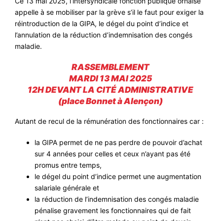
Ce 13 mai 2025, l’intersyndicale fonction publique ornaise
appelle à se mobiliser par la grève s’il le faut pour exiger la
#VOS ÉLUES
réintroduction de la GIPA, le dégel du point d’indice et
#FORMATION
l’annulation de la réduction d’indemnisation des congés
maladie.
#COMMUNIQUÉS
#ÉLECTIONS
RASSEMBLEMENT
MARDI 13 MAI 2025
#MÉDIAS
12H DEVANT LA CITÉ ADMINISTRATIVE
(place Bonnet à Alençon)
#DÉBATS
#PRESSE
Autant de recul de la rémunération des fonctionnaires car :
#ARCHIVES
la GIPA permet de ne pas perdre de pouvoir d’achat
sur 4 années pour celles et ceux n’ayant pas été
promus entre temps,
le dégel du point d’indice permet une augmentation
salariale générale et
la réduction de l’indemnisation des congés maladie
pénalise gravement les fonctionnaires qui de fait