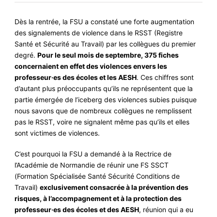
#VOS ÉLUES
Dès la rentrée, la FSU a constaté une forte augmentation
#FORMATION
des signalements de violence dans le RSST (Registre
Santé et Sécurité au Travail) par les collègues du premier
#COMMUNIQUÉS
degré.
Pour le seul mois de septembre,
375 fiches
#ÉLECTIONS
concernaient en effet des violences envers les
professeur·es des écoles et les AESH
. Ces chiffres sont
#MÉDIAS
d’autant plus préoccupants qu’ils ne représentent que la
partie émergée de l’iceberg des violences subies puisque
#DÉBATS
nous savons que de nombreux collègues ne remplissent
#PRESSE
pas le RSST, voire ne signalent même pas qu’ils et elles
sont victimes de violences.
#ARCHIVES
C’est pourquoi la FSU a demandé à la Rectrice de
l’Académie de Normandie de réunir une FS SSCT
(Formation Spécialisée Santé Sécurité Conditions de
Travail)
exclusivement consacrée à la prévention des
risques, à l’accompagnement et à la protection des
professeur·es des écoles et des AESH
, réunion qui a eu