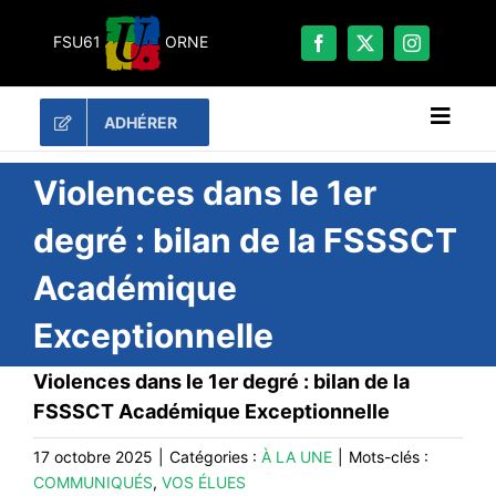
Passer
au
FSU61
ORNE
contenu
ADHÉRER
Naviga
à
bascu
RECHERCHER:
Violences dans le 1er
degré : bilan de la FSSSCT
LES UNES
Académique
#ACTUALITÉS
Exceptionnelle
LA FSU 61
DOSSIERS
Violences dans le 1er degré : bilan de la
PUBLICATIONS
FSSSCT Académique Exceptionnelle
CONTACT
17 octobre 2025
|
Catégories :
À LA UNE
|
Mots-clés :
COMMUNIQUÉS
,
VOS ÉLUES
#ACTIONS