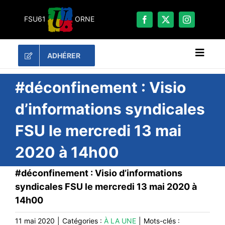
Passer
au
FSU61
ORNE
contenu
ADHÉRER
Naviga
à
bascu
RECHERCHER:
#déconfinement : Visio
d’informations syndicales
LES UNES
FSU le mercredi 13 mai
#ACTUALITÉS
2020 à 14h00
LA FSU 61
DOSSIERS
#déconfinement : Visio d’informations
PUBLICATIONS
syndicales FSU le mercredi 13 mai 2020 à
14h00
CONTACT
#ACTIONS
11 mai 2020
|
Catégories :
À LA UNE
|
Mots-clés :