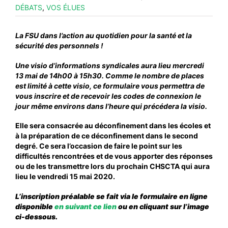
DÉBATS
,
VOS ÉLUES
#VOS ÉLUES
#FORMATION
La FSU dans l’action au quotidien pour la santé et la
sécurité des personnels !
#COMMUNIQUÉS
Une visio d’informations syndicales aura lieu mercredi
#ÉLECTIONS
13 mai de 14h00 à 15h30. Comme le nombre de places
est limité à cette visio, ce formulaire vous permettra de
#MÉDIAS
vous inscrire et de recevoir les codes de connexion le
#DÉBATS
jour même environs dans l’heure qui précédera la visio.
#PRESSE
Elle sera consacrée au déconfinement dans les écoles et
à la préparation de ce déconfinement dans le second
#ARCHIVES
degré. Ce sera l’occasion de faire le point sur les
difficultés rencontrées et de vous apporter des réponses
ou de les transmettre lors du prochain CHSCTA qui aura
lieu le vendredi 15 mai 2020.
L’inscription préalable se fait via le formulaire en ligne
disponible
en suivant ce lien
ou en cliquant sur l’image
ci-dessous.